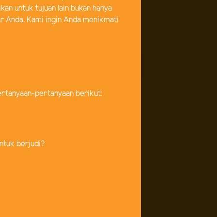
an untuk tujuan lain bukan hanya
tar Anda. Kami ingin Anda menikmati
ertanyaan-pertanyaan berikut:
ntuk berjudi?