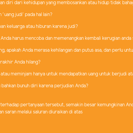
kan diri dari kehidupan yang membosankan atau hidup tidak baha
uang judi' pada hal lain?
an keluarga atau hiburan karena judi?
sa Anda harus mencoba dan memenangkan kembali kerugian anda
ang, apakah Anda merasa kehilangan dan putus asa, dan perlu unt
erakhir Anda hilang?
 atau meminjam hanya untuk mendapatkan uang untuk berjudi at
 bahkan bunuh diri karena perjudian Anda?
terhadap pertanyaan tersebut, semakin besar kemungkinan Anda 
 saran melalui saluran diuraikan di atas