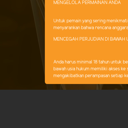
MENGELOLA PERMAINAN ANDA
Untuk pemain yang sering menikmati 
menyarankan bahwa rencana anggaran
MENCEGAH PERJUDIAN DI BAWAH
Anda harus minimal 18 tahun untuk b
bawah usia hukum memiliki akses ke s
mengakibatkan perampasan setiap kem